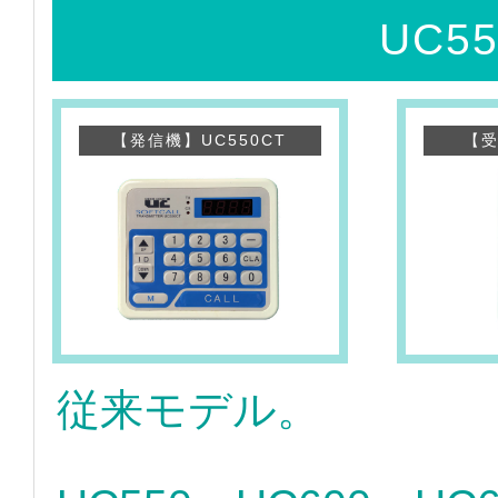
UC5
【発信機】UC550CT
【受
従来モデル。