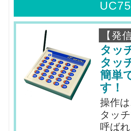
UC7
【発信
タッ
タッ
簡単
す！
操作は
タッチ
呼ばれ