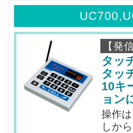
UC700,
【発信
タッ
タッ
10
ョン
操作は
しから