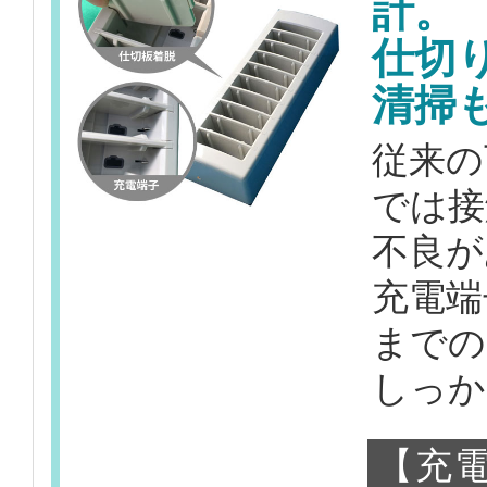
計。
仕切
清掃
従来の
では接
不良が
充電端
までの
しっか
【充電