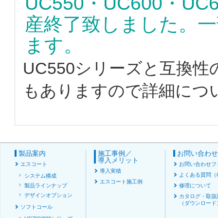
UC550・UC600・U
産終了致しました。一
ます。
UC550シリーズと互換性
もありますので詳細につ
製品案内
施工事例／
お問い合わ
導入メリット
エスコート
お問い合わせフ
導入実積
よくある質問（
システム構成
エスコート施工例
製品ラインナップ
修理について
デザインオプション
カタログ・取扱
（ダウンロード
ソフトコール