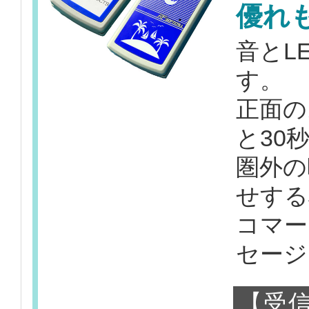
優れ
音とL
す。
正面の
と30
圏外の
せする
コマー
セージ
【受信