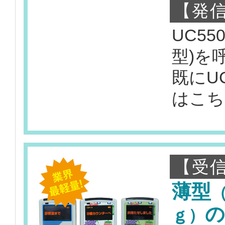
【発信
UC55
型)を
既にU
はこち
【受信
薄型
ｇ）