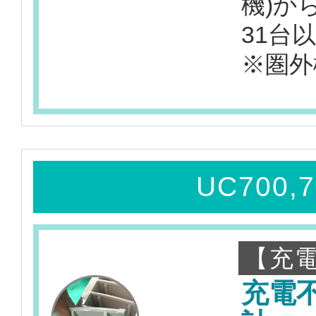
機)か
31台
※圏外
UC700,
【充電
充電