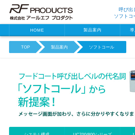
呼び出
ソフトコ
製品案内
導
HOME
TOP
製品案内
ソフトコール
システム構成
UC700/800シリーズ