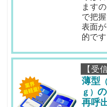
ますの
で把握
表面が
的です
【受信
薄型
ｇ）
再呼